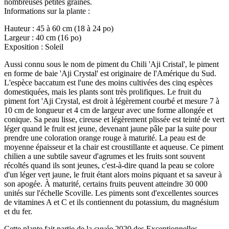
nombreuses petites graines.
Informations sur la plante :
Hauteur : 45 à 60 cm (18 à 24 po)
Largeur : 40 cm (16 po)
Exposition : Soleil
Aussi connu sous le nom de piment du Chili 'Aji Cristal', le piment
en forme de baie 'Aji Crystal' est originaire de l'Amérique du Sud.
L'espèce baccatum est l'une des moins cultivées des cinq espèces
domestiquées, mais les plants sont très prolifiques. Le fruit du
piment fort 'Aji Crystal, est droit à légèrement courbé et mesure 7 à
10 cm de longueur et 4 cm de largeur avec une forme allongée et
conique. Sa peau lisse, cireuse et légèrement plissée est teinté de vert
léger quand le fruit est jeune, devenant jaune pâle par la suite pour
prendre une coloration orange rouge à maturité. La peau est de
moyenne épaisseur et la chair est croustillante et aqueuse. Ce piment
chilien a une subtile saveur d'agrumes et les fruits sont souvent
récoltés quand ils sont jeunes, c'est-à-dire quand la peau se colore
d'un léger vert jaune, le fruit étant alors moins piquant et sa saveur à
son apogée. À maturité, certains fruits peuvent atteindre 30 000
unités sur l'échelle Scoville. Les piments sont d'excellentes sources
de vitamines A et C et ils contiennent du potassium, du magnésium
et du fer.
Cette plante fait partie de la cuvée 2020 des Exceptionnelles